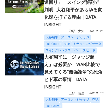
遠回り」 スイング解剖で
判明…大谷翔平があらゆる変
化球を打てる理由｜DATA
INSIGHT
沖原 大知
2026.03.26
大谷翔平
アーロン・ジャッジ
Full-Count+
MLB
トラッキングデータ
スイングレングス
バットスピード
大谷翔平に「ジャッジ超
え」は必要か WAR比較で
見えてくる“最強論争”の死角
とド軍の事情｜DATA
INSIGHT
三好 侑里
2026.03.10
大谷翔平
アーロン・ジャッジ
WAR
Full-Count+