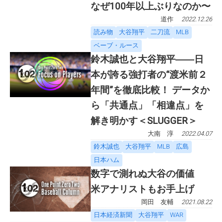
なぜ100年以上ぶりなのか〜
道作
2022.12.26
読み物
大谷翔平
二刀流
MLB
ベーブ・ルース
鈴木誠也と大谷翔平――日
本が誇る強打者の“渡米前２
年間”を徹底比較！ データか
ら「共通点」「相違点」を
解き明かす＜SLUGGER＞
大南 淳
2022.04.07
鈴木誠也
大谷翔平
MLB
広島
日本ハム
数字で測れぬ大谷の価値
米アナリストもお手上げ
岡田 友輔
2021.08.22
日本経済新聞
大谷翔平
WAR