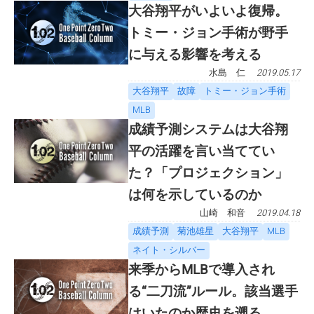
大谷翔平がいよいよ復帰。
トミー・ジョン手術が野手
に与える影響を考える
水島 仁
2019.05.17
大谷翔平
故障
トミー・ジョン手術
MLB
成績予測システムは大谷翔
平の活躍を言い当ててい
た？「プロジェクション」
は何を示しているのか
山崎 和音
2019.04.18
成績予測
菊池雄星
大谷翔平
MLB
ネイト・シルバー
来季からMLBで導入され
る“二刀流”ルール。該当選手
はいたのか歴史を遡る