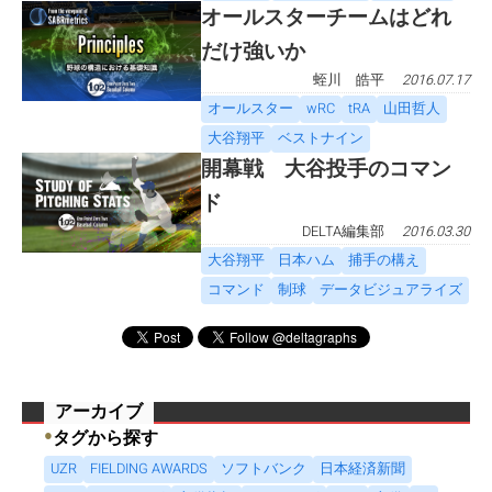
オールスターチームはどれ
だけ強いか
蛭川 皓平
2016.07.17
オールスター
wRC
tRA
山田哲人
大谷翔平
ベストナイン
開幕戦 大谷投手のコマン
ド
DELTA編集部
2016.03.30
大谷翔平
日本ハム
捕手の構え
コマンド
制球
データビジュアライズ
アーカイブ
●
タグから探す
UZR
FIELDING AWARDS
ソフトバンク
日本経済新聞