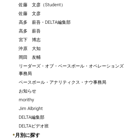
佐藤 文彦（Student）
佐藤 文彦
高多 薪吾・DELTA編集部
高多 薪吾
宮下 博志
沖原 大知
岡田 友輔
リーダーズ・オブ・ベースボール・オペレーションズ
事務局
ベースボール・アナリティクス・ナウ事務局
お知らせ
morithy
Jim Albright
DELTA編集部
DELTAビデオ班
●
月別に探す