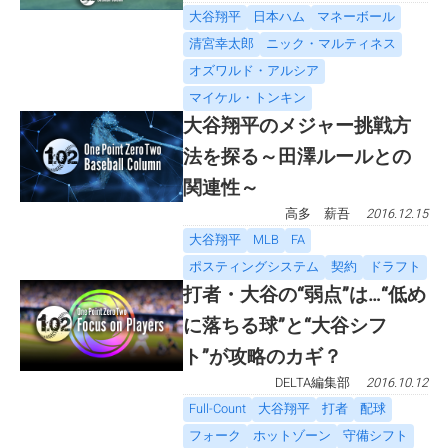
大谷翔平
日本ハム
マネーボール
清宮幸太郎
ニック・マルティネス
オズワルド・アルシア
マイケル・トンキン
大谷翔平のメジャー挑戦方
法を探る～田澤ルールとの
関連性～
高多 薪吾
2016.12.15
大谷翔平
MLB
FA
ポスティングシステム
契約
ドラフト
打者・大谷の“弱点”は…“低め
に落ちる球”と“大谷シフ
ト”が攻略のカギ？
DELTA編集部
2016.10.12
Full-Count
大谷翔平
打者
配球
フォーク
ホットゾーン
守備シフト