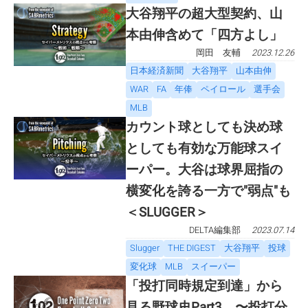
大谷翔平の超大型契約、山
本由伸含めて「四方よし」
岡田 友輔
2023.12.26
日本経済新聞
大谷翔平
山本由伸
WAR
FA
年俸
ペイロール
選手会
MLB
カウント球としても決め球
としても有効な万能球スイ
ーパー。大谷は球界屈指の
横変化を誇る一方で"弱点"も
＜SLUGGER＞
DELTA編集部
2023.07.14
Slugger
THE DIGEST
大谷翔平
投球
変化球
MLB
スイーパー
「投打同時規定到達」から
見る野球史Part3 〜投打分