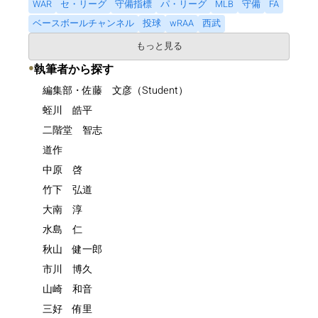
WAR
セ・リーグ
守備指標
パ・リーグ
MLB
守備
FA
ベースボールチャンネル
投球
wRAA
西武
もっと見る
●
執筆者から探す
編集部・佐藤 文彦（Student）
蛭川 皓平
二階堂 智志
道作
中原 啓
竹下 弘道
大南 淳
水島 仁
秋山 健一郎
市川 博久
山崎 和音
三好 侑里