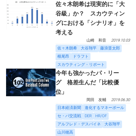
佐々木朗希は現実的に「大
谷級」か？ スカウティン
グにおける「シナリオ」を
考える
山崎 和音
2019.10.03
佐々木朗希
大谷翔平
藤浪晋太郎
根尾昂
ドラフト
スカウティング・リポート
今年も強かったパ・リー
グ 格差生んだ「比較優
位」
岡田 友輔
2019.06.30
日本経済新聞
進化するマネーボール
セ・パ交流戦
DER
HR/OF
アルフレド・デスパイネ
大谷翔平
山川穂高