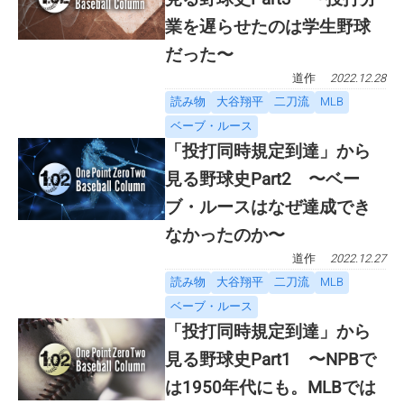
業を遅らせたのは学生野球
だった〜
道作
2022.12.28
読み物
大谷翔平
二刀流
MLB
ベーブ・ルース
「投打同時規定到達」から
見る野球史Part2 〜ベー
ブ・ルースはなぜ達成でき
なかったのか〜
道作
2022.12.27
読み物
大谷翔平
二刀流
MLB
ベーブ・ルース
「投打同時規定到達」から
見る野球史Part1 〜NPBで
は1950年代にも。MLBでは