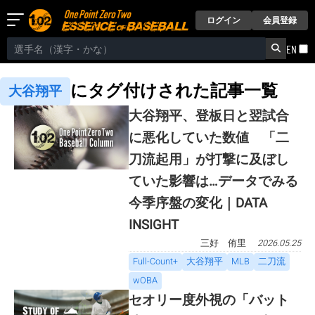
ログイン
会員登録
EN
にタグ付けされた記事一覧
大谷翔平
大谷翔平、登板日と翌試合
に悪化していた数値 「二
刀流起用」が打撃に及ぼし
ていた影響は…データでみる
今季序盤の変化｜DATA
INSIGHT
三好 侑里
2026.05.25
Full-Count+
大谷翔平
MLB
二刀流
wOBA
セオリー度外視の「バット