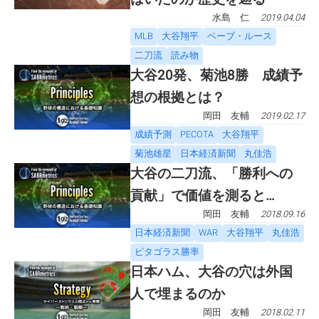
水島 仁
2019.04.04
MLB
大谷翔平
ベーブ・ルース
二刀流
読み物
大谷20発、菊池8勝 成績予
想の根拠とは？
岡田 友輔
2019.02.17
成績予測
PECOTA
大谷翔平
菊池雄星
日本経済新聞
丸佳浩
大谷の二刀流、「勝利への
貢献」で価値を測ると…
岡田 友輔
2018.09.16
日本経済新聞
WAR
大谷翔平
丸佳浩
ピタゴラス勝率
日本ハム、大谷の穴は外国
人で埋まるのか
岡田 友輔
2018.02.11