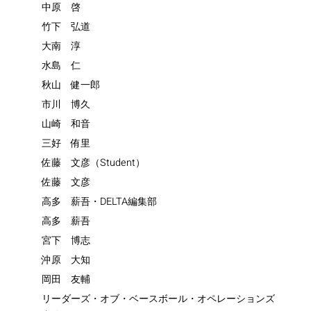
中原 啓
竹下 弘道
大南 淳
水島 仁
秋山 健一郎
市川 博久
山崎 和音
三好 侑里
佐藤 文彦（Student）
佐藤 文彦
高多 薪吾・DELTA編集部
高多 薪吾
宮下 博志
沖原 大知
岡田 友輔
リーダーズ・オブ・ベースボール・オペレーションズ