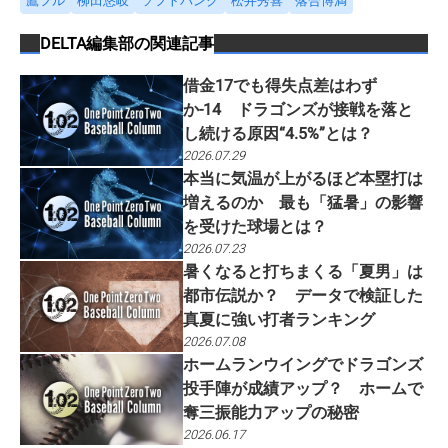
鷹フル
柳田悠岐
ソフトバンク
松井秀喜
落合博満
DELTA編集部
の関連記事
借金17でも得失点差はわず
か-14 ドラゴンズが接戦を落と
し続ける原因“4.5%”とは？
2026.07.29
本当に気温が上がるほど本塁打は
増えるのか 最も「猛暑」の影響
を受けた球場とは？
2026.07.23
暑くなると打ちまくる「夏男」は
都市伝説か？ データで検証した
真夏に強い打者ランキング
2026.07.08
ホームランウイングでドラゴンズ
投手陣が成績アップ？ ホームで
奪三振能力アップの秘密
2026.06.17