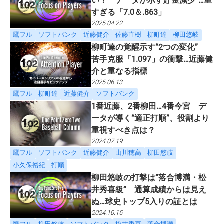
い？ データが示す貯金減少”…重
すぎる「7.0＆.863」
2025.04.22
鷹フル
ソフトバンク
近藤健介
佐藤直樹
柳町達
柳田悠岐
柳町達の覚醒示す“2つの変化”
苦手克服「1.097」の衝撃…近藤健
介と重なる指標
2025.06.13
鷹フル
柳町達
近藤健介
ソフトバンク
1番近藤、2番柳田…4番今宮 デ
ータが導く“適正打順”、役割より
重視すべき点は？
2024.07.19
鷹フル
ソフトバンク
近藤健介
山川穂高
柳田悠岐
小久保裕紀
打順
柳田悠岐の打撃は“落合博満・松
井秀喜級” 通算成績からは見え
ぬ…球史トップ5入りの証とは
2024.10.15