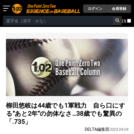
ログイン
会員登録
EN
柳田悠岐は44歳でも1軍戦力 自ら口にす
る“あと2年”の勿体なさ…38歳でも驚異の
「.735」
DELTA編集部
2025.04.04