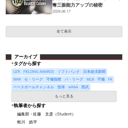
奪三振能力アップの秘密
2026.06.17
全て表示
アーカイブ
●
タグから探す
UZR
FIELDING AWARDS
ソフトバンク
日本経済新聞
WAR
セ・リーグ
守備指標
パ・リーグ
MLB
守備
FA
ベースボールチャンネル
投球
wRAA
西武
もっと見る
●
執筆者から探す
編集部・佐藤 文彦（Student）
蛭川 皓平