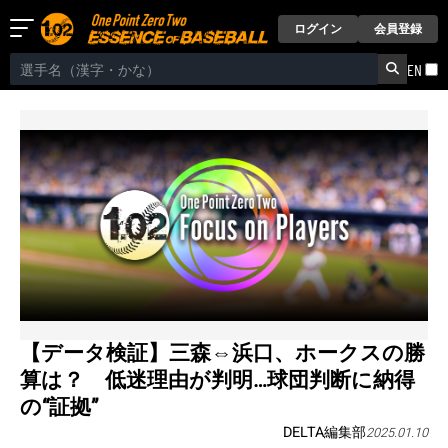
ログイン
会員登録
EN
【データ検証】三森⇔浜口、ホークスの勝
算は？ 低迷理由が判明…球団判断に納得
の“証拠”
DELTA編集部
2025.01.10