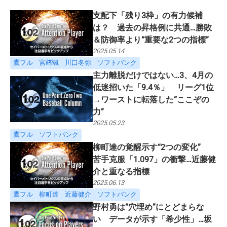
支配下「残り3枠」の有力候補
は？ 過去の昇格例に共通…勝敗
＆防御率より“重要な2つの指標”
2025.05.14
鷹フル
宮﨑颯
川口冬弥
ソフトバンク
主力離脱だけではない…3、4月の
低迷招いた「9.4％」 リーグ1位
→ワーストに転落した“ここぞの
力”
2025.05.23
鷹フル
ソフトバンク
柳町達の覚醒示す“2つの変化”
苦手克服「1.097」の衝撃…近藤健
介と重なる指標
2025.06.13
鷹フル
柳町達
近藤健介
ソフトバンク
野村勇は“穴埋め”にとどまらな
い データが示す「希少性」…坂