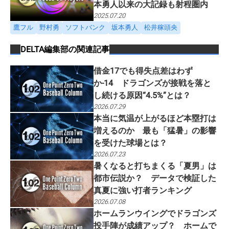
本勇人以来の大記録も射程圏内
2025.07.20
鷹フル
野村勇
ソフトバンク
坂本勇人
松井稼頭央
DELTA編集部
の関連記事
借金17でも得失点差はわず
か-14 ドラゴンズが接戦を落と
し続ける原因“4.5%”とは？
2026.07.29
本当に気温が上がるほど本塁打は
増えるのか 最も「猛暑」の影響
を受けた球場とは？
2026.07.23
暑くなると打ちまくる「夏男」は
都市伝説か？ データで検証した
真夏に強い打者ランキング
2026.07.08
ホームランウイングでドラゴンズ
投手陣が成績アップ？ ホームで