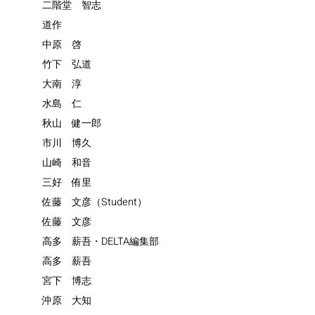
二階堂 智志
道作
中原 啓
竹下 弘道
大南 淳
水島 仁
秋山 健一郎
市川 博久
山崎 和音
三好 侑里
佐藤 文彦（Student）
佐藤 文彦
高多 薪吾・DELTA編集部
高多 薪吾
宮下 博志
沖原 大知