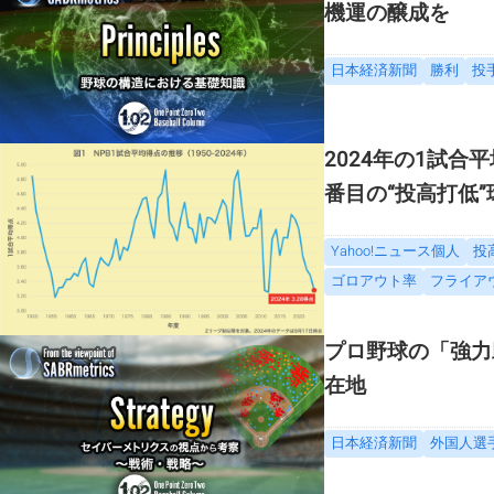
機運の醸成を
日本経済新聞
勝利
投
2024年の1試合
番目の“投高打低
Yahoo!ニュース個人
投
ゴロアウト率
フライア
プロ野球の「強力
在地
日本経済新聞
外国人選