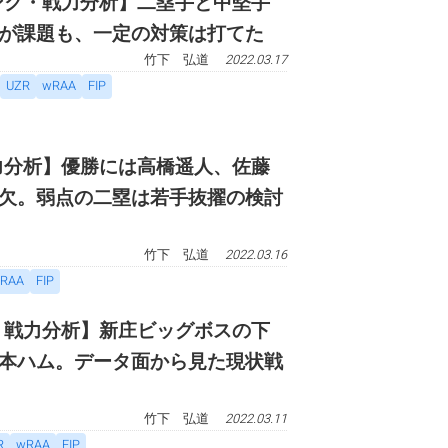
バンク・戦力分析】二塁手と中堅手
が課題も、一定の対策は打てた
竹下 弘道
2022.03.17
UZR
wRAA
FIP
戦力分析】優勝には高橋遥人、佐藤
欠。弱点の二塁は若手抜擢の検討
竹下 弘道
2022.03.16
RAA
FIP
ム・戦力分析】新庄ビッグボスの下
本ハム。データ面から見た現状戦
竹下 弘道
2022.03.11
R
wRAA
FIP