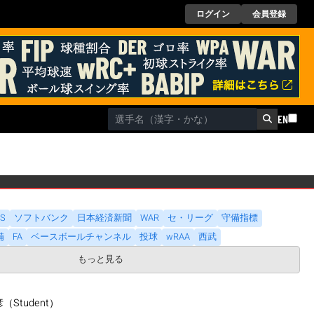
ログイン
会員登録
EN
DS
ソフトバンク
日本経済新聞
WAR
セ・リーグ
守備指標
備
FA
ベースボールチャンネル
投球
wRAA
西武
もっと見る
Student）