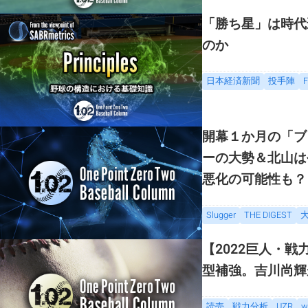
「勝ち星」は時代
のか
日本経済新聞
投手陣
F
開幕１か月の「ブ
ーの大勢＆北山は
悪化の可能性も？＜
Slugger
THE DIGEST
【2022巨人・
型補強。吉川尚輝
読売
戦力分析
UZR
w