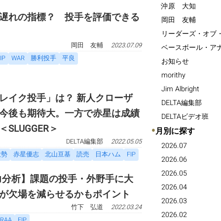
沖原 大知
遅れの指標？ 投手を評価できる
岡田 友輔
リーダーズ・オブ
岡田 友輔
2023.07.09
ベースボール・ア
IP
WAR
勝利投手
平良
お知らせ
morithy
Jim Albright
レイク投手」は？ 新人クローザ
DELTA編集部
今後も期待大。一方で赤星は成績
DELTAビデオ班
SLUGGER＞
●
月別に探す
DELTA編集部
2022.05.05
2026.07
大勢
赤星優志
北山亘基
読売
日本ハム
FIP
2026.06
2026.05
戦力分析】課題の投手・外野手に大
2026.04
が欠場を減らせるかもポイント
2026.03
竹下 弘道
2022.03.24
2026.02
RAA
FIP