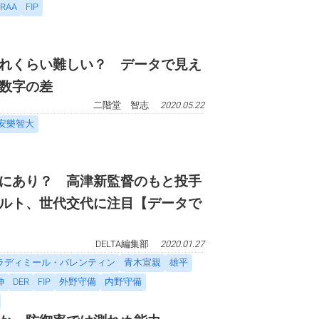
RAA
FIP
れくらい難しい？ データで見え
う数字の差
二階堂 智志
2020.05.22
安樂智大
にあり？ 高津新監督のもと投手
ルト、世代交代に注目【データで
DELTA編集部
2020.01.27
ラディミール・バレンティン
青木宣親
雄平
伸
DER
FIP
外野守備
内野守備