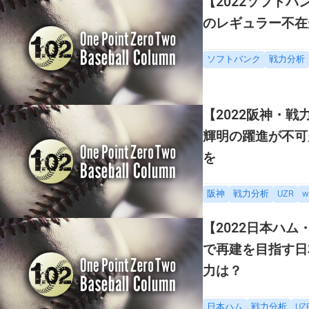
【2022ソフト
のレギュラー不在
ソフトバンク
戦力分析
【2022阪神・
輝明の躍進が不可
を
阪神
戦力分析
UZR
w
【2022日本ハ
で再建を目指す日
力は？
日本ハム
戦力分析
UZ