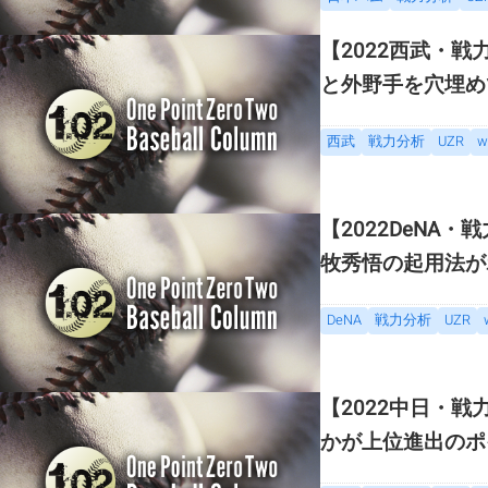
【2022西武・
と外野手を穴埋め
西武
戦力分析
UZR
w
【2022DeNA
牧秀悟の起用法が
DeNA
戦力分析
UZR
【2022中日・
かが上位進出のポ