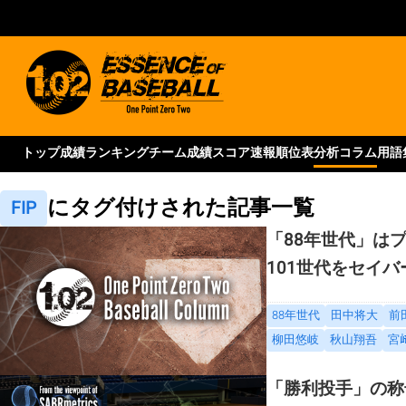
トップ
成績ランキング
チーム成績
スコア速報
順位表
分析コラム
用語
にタグ付けされた記事一覧
FIP
「88年世代」は
101世代をセイ
88年世代
田中将大
前
柳田悠岐
秋山翔吾
宮
「勝利投手」の称