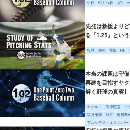
中日
戦力分析
UZR
w
先発は救援よりど
る「1.25」とい
投球
先発
救援
FIP
本当の課題は守備
再建を目指すヤク
解く野球の真実】
ヤクルト
高津臣吾
ウ
塩見泰隆
雄平
奥川恭
アルシデス・エスコバー