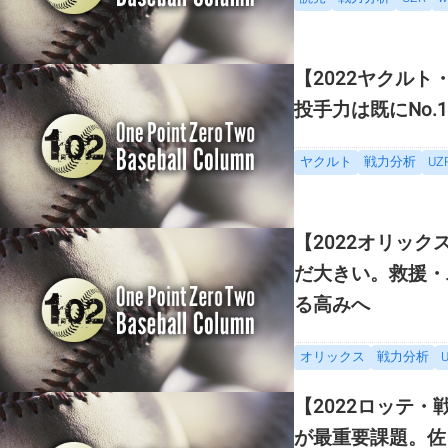
【2022ヤクル
投手力は既にNo
ヤクルト
戦力分析
UZ
【2022オリッ
だ大きい。救援・
る高みへ
オリックス
戦力分析
【2022ロッテ
が最重要課題。佐