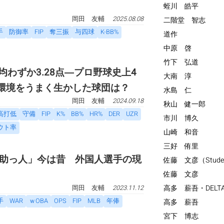
蛭川 皓平
岡田 友輔
2025.08.08
二階堂 智志
手
防御率
FIP
奪三振
与四球
K-BB%
道作
中原 啓
竹下 弘道
平均わずか3.28点―プロ野球史上4
大南 淳
”環境をうまく生かした球団は？
水島 仁
岡田 友輔
2024.09.18
秋山 健一郎
高打低
守備
FIP
K%
BB%
HR%
DER
UZR
市川 博久
ウト率
山崎 和音
三好 侑里
助っ人」今は昔 外国人選手の現
佐藤 文彦（Stude
佐藤 文彦
高多 薪吾・DELT
岡田 友輔
2023.11.12
手
WAR
ｗOBA
OPS
FIP
MLB
年俸
高多 薪吾
宮下 博志