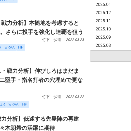
2026.01
2025.12
2025.11
ト・戦力分析】本拠地を考慮すると
2025.10
.1。さらに投手を強化し連覇を狙う
2025.09
竹下 弘道
2022.03.23
2025.08
R
wRAA
FIP
クス・戦力分析】伸びしろはまだま
二塁手・指名打者の穴埋めで更な
竹下 弘道
2022.03.22
UZR
wRAA
FIP
・戦力分析】低迷する先発陣の再建
々木朗希の活躍に期待