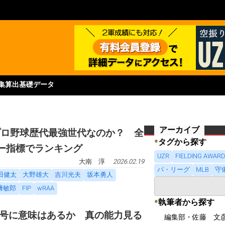
集
算出基礎データ
アーカイブ
プロ野球歴代最強世代なのか？ 全
●
タグから探す
バー指標でランキング
UZR
FIELDING AWAR
大南 淳
2026.02.19
パ・リーグ
MLB
守
田健太
大野雄大
吉川光夫
坂本勇人
﨑敏郎
FIP
wRAA
●
執筆者から探す
号に意味はあるか 真の能力見る
編集部・佐藤 文彦（