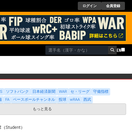
ログイン
会員登録
EN
DS
ソフトバンク
日本経済新聞
WAR
セ・リーグ
守備指標
備
FA
ベースボールチャンネル
投球
wRAA
西武
もっと見る
Student）