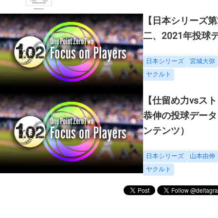
【日本シリーズ第
二、2021年投
日本シリーズ
宮城大弥
ヤクルト
【仕留め力vsス
恭伸の投球データを
ンテンツ）
日本シリーズ
山本由伸
ヤクルト