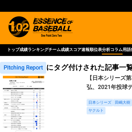
トップ
成績ランキング
チーム成績
スコア速報
順位表
分析コラム
用語
にタグ付けされた記事一
Pitching Report
【日本シリーズ第
弘、2021年投
日本シリーズ
田嶋大樹
ヤクルト