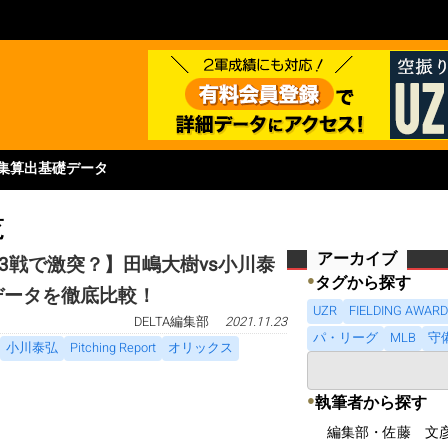
集
算出基礎データ
覧
アーカイブ
3戦で激突？】田嶋大樹vs小川泰
●
タグから探す
球データを徹底比較！
UZR
FIELDING AWAR
DELTA編集部
2021.11.23
パ・リーグ
MLB
守
小川泰弘
Pitching Report
オリックス
●
執筆者から探す
編集部・佐藤 文彦（