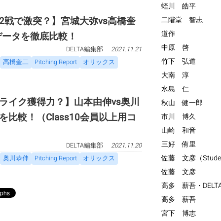
蛭川 皓平
2戦で激突？】宮城大弥vs高橋奎
二階堂 智志
道作
球データを徹底比較！
中原 啓
DELTA編集部
2021.11.21
竹下 弘道
高橋奎二
Pitching Report
オリックス
大南 淳
水島 仁
トライク獲得力？】山本由伸vs奥川
秋山 健一郎
比較！（Class10会員以上用コ
市川 博久
山崎 和音
三好 侑里
DELTA編集部
2021.11.20
佐藤 文彦（Stude
奥川恭伸
Pitching Report
オリックス
佐藤 文彦
高多 薪吾・DELT
高多 薪吾
宮下 博志