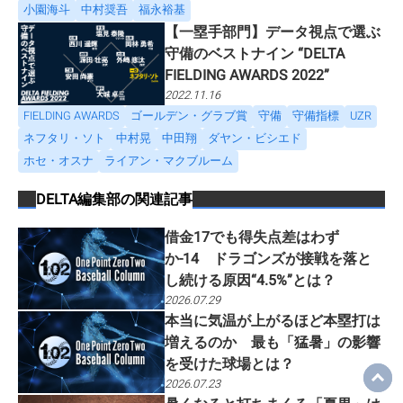
小園海斗
中村奨吾
福永裕基
【一塁手部門】データ視点で選ぶ
守備のベストナイン “DELTA
FIELDING AWARDS 2022”
2022.11.16
FIELDING AWARDS
ゴールデン・グラブ賞
守備
守備指標
UZR
ネフタリ・ソト
中村晃
中田翔
ダヤン・ビシエド
ホセ・オスナ
ライアン・マクブルーム
DELTA編集部
の関連記事
借金17でも得失点差はわず
か-14 ドラゴンズが接戦を落と
し続ける原因“4.5%”とは？
2026.07.29
本当に気温が上がるほど本塁打は
増えるのか 最も「猛暑」の影響
を受けた球場とは？
2026.07.23