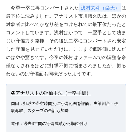
今季一塁に再コンバートされた
浅村栄斗（楽天）
は
最下位に沈みました。アナリスト市川博久氏は、ほかの
対象者に比べてかなり差をつけられての最下位だったと
コメントしています。浅村はかつて、一塁手として凄ま
じい守備力を発揮。その後は二塁にコンバートされ安定
した守備を見せていただけに、ここまで低評価に沈んだ
のはやや驚きです。今季の浅村はファームでの調整を余
儀なくされるほどに打撃不振に悩まされましたが、振る
わないのは守備面も同様だったようです。
各アナリストの評価手法（一塁手編）
岡田：打球の滞空時間別に守備範囲を評価。失策割合・併
殺奪取、スクープの合計も加味
道作：過去3年間の守備成績から順位付け