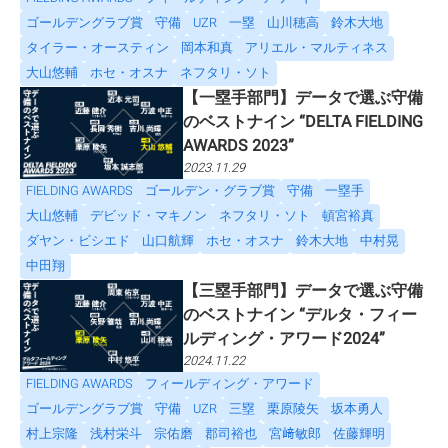
ゴールデングラブ賞
守備
UZR
一塁
山川穂高
鈴木大地
タイラー・オースティン
岡本和真
アリエル・マルティネス
大山悠輔
ホセ・オスナ
ネフタリ・ソト
【一塁手部門】データで選ぶ守備
のベストナイン “DELTA FIELDING
AWARDS 2023”
2023.11.29
FIELDING AWARDS
ゴールデン・グラブ賞
守備
一塁手
大山悠輔
デビッド・マキノン
ネフタリ・ソト
頓宮裕真
ダヤン・ビシエド
山口航輝
ホセ・オスナ
鈴木大地
中村晃
中田翔
【三塁手部門】データで選ぶ守備
のベストナイン “デルタ・フィー
ルディング・アワード2024”
2024.11.22
FIELDING AWARDS
フィールディング・アワード
ゴールデングラブ賞
守備
UZR
三塁
栗原陵矢
坂本勇人
村上宗隆
浅村栄斗
宗佑磨
郡司裕也
宮﨑敏郎
佐藤輝明