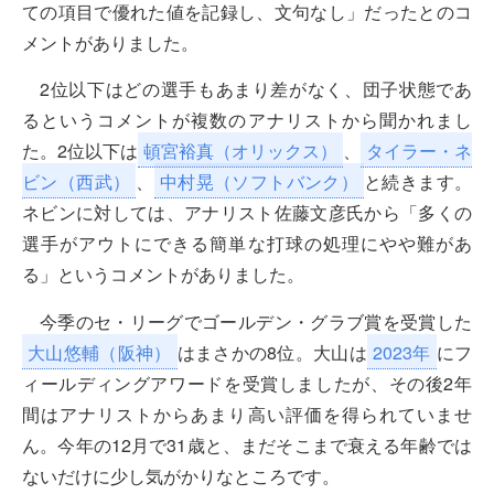
ての項目で優れた値を記録し、文句なし」だったとのコ
メントがありました。
2位以下はどの選手もあまり差がなく、団子状態であ
るというコメントが複数のアナリストから聞かれまし
た。2位以下は
頓宮裕真（オリックス）
、
タイラー・ネ
ビン（西武）
、
中村晃（ソフトバンク）
と続きます。
ネビンに対しては、アナリスト佐藤文彦氏から「多くの
選手がアウトにできる簡単な打球の処理にやや難があ
る」というコメントがありました。
今季のセ・リーグでゴールデン・グラブ賞を受賞した
大山悠輔（阪神）
はまさかの8位。大山は
2023年
にフ
ィールディングアワードを受賞しましたが、その後2年
間はアナリストからあまり高い評価を得られていませ
ん。今年の12月で31歳と、まだそこまで衰える年齢では
ないだけに少し気がかりなところです。