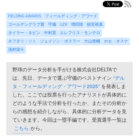
FIELDING AWARDS
フィールディング・アワード
ゴールデングラブ賞
守備
UZR
増田陸
頓宮裕真
タイラー・ネビン
中村晃
エレフリス・モンテロ
ネフタリ・ソト
ジェイソン・ボスラー
大山悠輔
ホセ・オスナ
浅村栄斗
野球のデータ分析を手がける株式会社DELTAで
は、先日、データで選ぶ守備のベストナイン
“デル
タ・フィールディング・アワード2025”
を発表しま
した。ここでは投票を行ったアナリストが具体的に
どのような手法で分析を行ったか、またその分析か
らの感想を紹介しながら、具体的に分析データを見
ていきます。今回は一塁手編です。受賞選手一覧は
こちら
から。