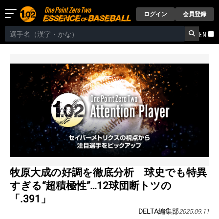
ログイン
会員登録
EN
牧原大成の好調を徹底分析 球史でも特異
すぎる“超積極性”…12球団断トツの
「.391」
DELTA編集部
2025.09.11