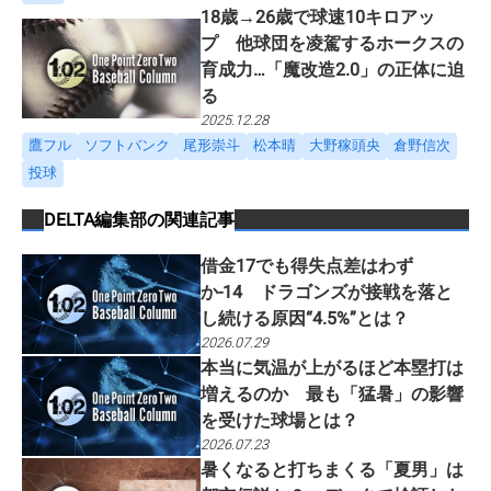
18歳→26歳で球速10キロアッ
プ 他球団を凌駕するホークスの
育成力…「魔改造2.0」の正体に迫
る
2025.12.28
鷹フル
ソフトバンク
尾形崇斗
松本晴
大野稼頭央
倉野信次
投球
DELTA編集部
の関連記事
借金17でも得失点差はわず
か-14 ドラゴンズが接戦を落と
し続ける原因“4.5%”とは？
2026.07.29
本当に気温が上がるほど本塁打は
増えるのか 最も「猛暑」の影響
を受けた球場とは？
2026.07.23
暑くなると打ちまくる「夏男」は