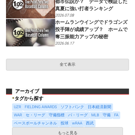
都市伝説か？ データで検証した
真夏に強い打者ランキング
2026.07.08
ホームランウイングでドラゴンズ
投手陣が成績アップ？ ホームで
奪三振能力アップの秘密
2026.06.17
全て表示
アーカイブ
●
タグから探す
UZR
FIELDING AWARDS
ソフトバンク
日本経済新聞
WAR
セ・リーグ
守備指標
パ・リーグ
MLB
守備
FA
ベースボールチャンネル
投球
wRAA
西武
もっと見る