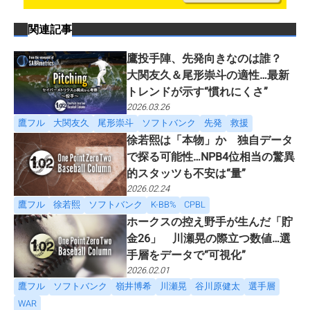
関連記事
鷹投手陣、先発向きなのは誰？
大関友久＆尾形崇斗の適性…最新
トレンドが示す“慣れにくさ”
2026.03.26
鷹フル
大関友久
尾形崇斗
ソフトバンク
先発
救援
徐若熙は「本物」か 独自データ
で探る可能性…NPB4位相当の驚異
的スタッツも不安は“量”
2026.02.24
鷹フル
徐若熙
ソフトバンク
K-BB%
CPBL
ホークスの控え野手が生んだ「貯
金26」 川瀬晃の際立つ数値…選
手層をデータで“可視化”
2026.02.01
鷹フル
ソフトバンク
嶺井博希
川瀬晃
谷川原健太
選手層
WAR