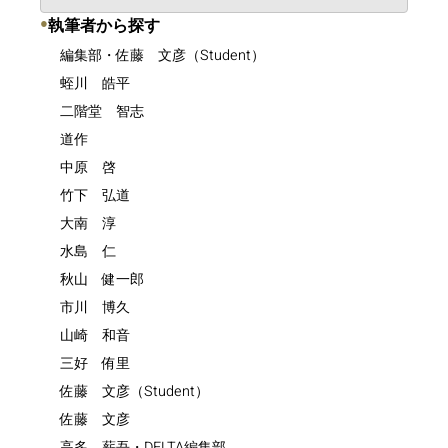
●
執筆者から探す
編集部・佐藤 文彦（Student）
蛭川 皓平
二階堂 智志
道作
中原 啓
竹下 弘道
大南 淳
水島 仁
秋山 健一郎
市川 博久
山崎 和音
三好 侑里
佐藤 文彦（Student）
佐藤 文彦
高多 薪吾・DELTA編集部