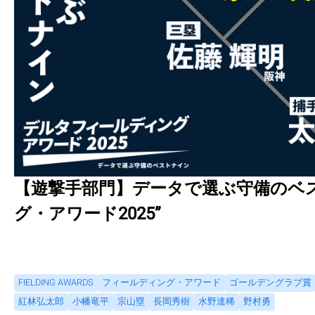
【遊撃手部門】データで選ぶ守備のベス
グ・アワード2025”
FIELDING AWARDS
フィールディング・アワード
ゴールデングラブ賞
紅林弘太郎
小幡竜平
宗山塁
長岡秀樹
水野達稀
野村勇