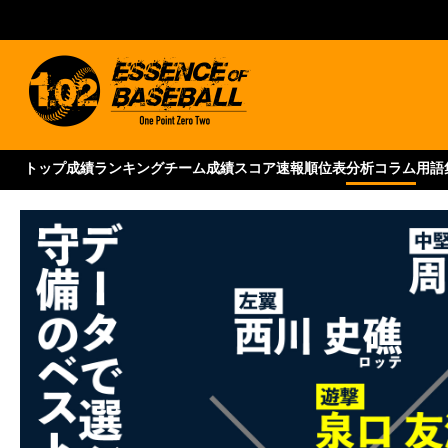
トップ
成績ランキング
チーム成績
スコア速報
順位表
分析コラム
用語