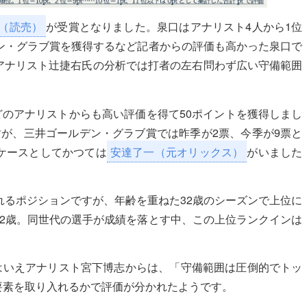
（読売）
が受賞となりました。泉口はアナリスト4人から1位
ン・グラブ賞を獲得するなど記者からの評価も高かった泉口で
アナリスト辻捷右氏の分析では打者の左右問わず広い守備範囲
どのアナリストからも高い評価を得て50ポイントを獲得しまし
が、三井ゴールデン・グラブ賞では昨季が2票、今季が9票と
ケースとしてかつては
安達了一（元オリックス）
がいました
れるポジションですが、年齢を重ねた32歳のシーズンで上位に
2歳。同世代の選手が成績を落とす中、この上位ランクインは
はいえアナリスト宮下博志からは、「守備範囲は圧倒的でトッ
要素を取り入れるかで評価が分かれたようです。