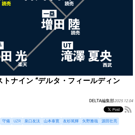
トナイン “デルタ・フィールディン
DELTA編集部
2025.12.04
守備
UZR
泉口友汰
山本泰寛
友杉篤輝
矢野雅哉
源田壮亮