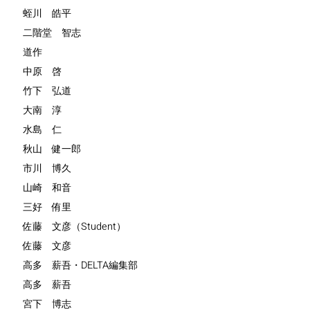
蛭川 皓平
二階堂 智志
道作
中原 啓
竹下 弘道
大南 淳
水島 仁
秋山 健一郎
市川 博久
山崎 和音
三好 侑里
佐藤 文彦（Student）
佐藤 文彦
高多 薪吾・DELTA編集部
高多 薪吾
宮下 博志