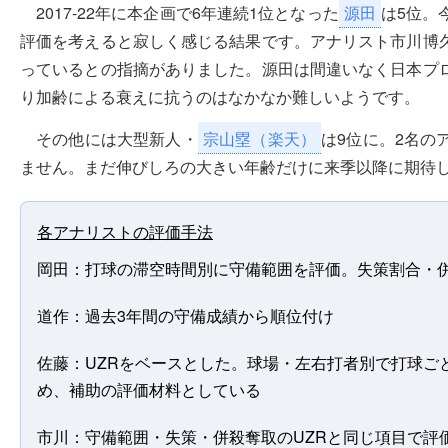
2017-22年に本企画で6年連続1位となった
源田
は5位。
評価を考えると寂しく感じる結果です。アナリスト市川博
っているとの指摘がありました。源田は間違いなく日本プ
り加齢による衰えに抗うのはなかなか難しいようです。
その他には大型新人・
宗山塁（楽天）
は9位に。2名の
ません。まだ伸びしろの大きい年齢だけに来季以降に期待
各アナリストの評価手法
岡田：打球の滞空時間別に守備範囲を評価。失策割合・
道作：過去3年間の守備成績から順位付け
佐藤：UZRをベースとした。球場・左右打者別で打球ご
め、補助の評価材料としている
市川：守備範囲・失策・併殺奪取のUZRと同じ項目で評