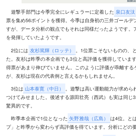
遊撃手部門は今季完全にレギュラーに定着した
泉口友汰
票を集め56ポイントを獲得。今季は自身初の三井ゴールデ
すが、データ分析の観点でもそれは同様だったようです。
を発揮していたようです。
2位には
友杉篤輝（ロッテ）
。1位票こそないものの、
た。友杉は昨季の本企画でも3位と高評価を獲得しています
得票があまり伸びていません。このように評価が乖離する
が、友杉は現在の代表例と言えるかもしれません。
3位は
山本泰寛（中日）
。遊撃は高い運動能力が求めら
つけてみせました。後述する源田壮亮（西武）も実は同じ3
驚異的です。
昨季本企画で1位となった
矢野雅哉（広島）
は4位。と
プ」と昨季から変わらず高評価を得ています。分析にどの