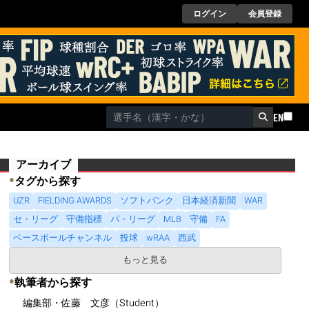
ログイン
会員登録
EN
アーカイブ
●
タグから探す
UZR
FIELDING AWARDS
ソフトバンク
日本経済新聞
WAR
セ・リーグ
守備指標
パ・リーグ
MLB
守備
FA
ベースボールチャンネル
投球
wRAA
西武
もっと見る
●
執筆者から探す
編集部・佐藤 文彦（Student）