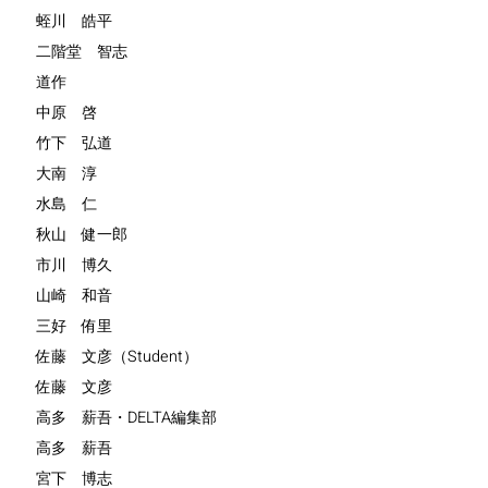
蛭川 皓平
二階堂 智志
道作
中原 啓
竹下 弘道
大南 淳
水島 仁
秋山 健一郎
市川 博久
山崎 和音
三好 侑里
佐藤 文彦（Student）
佐藤 文彦
高多 薪吾・DELTA編集部
高多 薪吾
宮下 博志