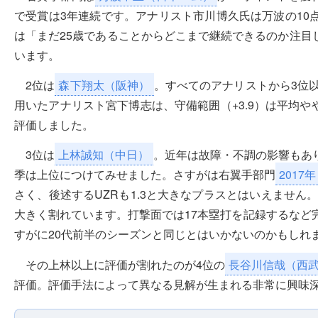
で受賞は3年連続です。アナリスト市川博久氏は万波の10
は「まだ25歳であることからどこまで継続できるのか注目
います。
2位は
森下翔太（阪神）
。すべてのアナリストから3位
用いたアナリスト宮下博志は、守備範囲（+3.9）は平均や
評価しました。
3位は
上林誠知（中日）
。近年は故障・不調の影響もあ
季は上位につけてみせました。さすがは右翼手部門
2017年
さく、後述するUZRも1.3と大きなプラスとはいえません
大きく割れています。打撃面では17本塁打を記録するなど
すがに20代前半のシーズンと同じとはいかないのかもしれ
その上林以上に評価が割れたのが4位の
長谷川信哉（西
評価。評価手法によって異なる見解が生まれる非常に興味