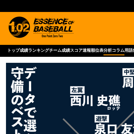
トップ
成績ランキング
チーム成績
スコア速報
順位表
分析コラム
用語