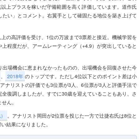
点以上プラスを稼いだ守備範囲を高く評価しています。道作氏
したい」とコメント。右翼手として確固たる地位を築き上げて
以上の高評価を受け、1位の万波まで3票差と接近。機械学習を
や上程度だが、アームレーティング（+4.9）が突出していると
り出場機会に恵まれなかったものの、出場機会を回復させた今
、
2018年
のトップです。ただし4位以下とのポイント差は小
。アナリストの評価でも3位票が3人、6位票が3人と評価手法で
完全復調しましたが、すでに30歳を迎えていることもあり、さ
ません。
武）
。アナリスト岡田が2位票を投じた一方で辻捷右氏は8位と
深い結果になりました。