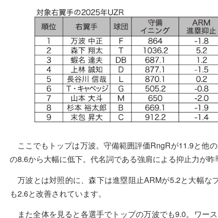
ここでもトップは万波。守備範囲評価RngRが11.9と他
の8.6から大幅に低下。代名詞である強肩による抑止力が
万波とは対照的に、森下は進塁阻止ARMが5.2と大幅な
も2.6と改善されています。
また全体を見ると各選手でトップの万波でも9.0。ワー