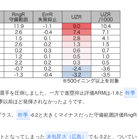
の選手を圧倒しました。一方で進塁抑止評価ARMは-1.8と
昨季
昨季以前ほど発揮されなかったようです。
プラス。
昨季
-6.2と大きくマイナスだった守備範囲評価RngR
ストとなってしまった
末包昇大（広島）
でも-3.2と、ついてい