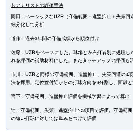
各アナリストの評価手法
岡田：ベーシックなUZR（守備範囲＋進塁抑止＋失策回
細分化して分析
道作：過去3年間の守備成績から順位付け
佐藤：UZRをベースにした。球場と左右打者別に処理し
れを評価の補助材料にした。またタッチアップの評価も
市川：UZRと同様の守備範囲、進塁抑止、失策回避の3
法を採用。定位置付近からの打球方向を6分割し、距離と
宮下：守備範囲、進塁抑止評価を機械学習によって算出
辻：守備範囲、失策、進塁抑止の3項目で評価。守備範
の短い打球に対しては重みをつけて評価