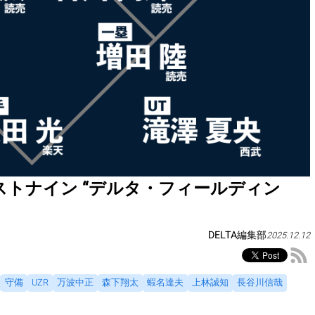
トナイン “デルタ・フィールディン
DELTA編集部
2025.12.12
守備
UZR
万波中正
森下翔太
蝦名達夫
上林誠知
長谷川信哉