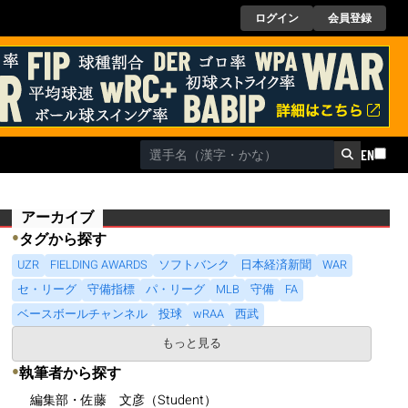
ログイン
会員登録
EN
アーカイブ
●
タグから探す
UZR
FIELDING AWARDS
ソフトバンク
日本経済新聞
WAR
セ・リーグ
守備指標
パ・リーグ
MLB
守備
FA
ベースボールチャンネル
投球
wRAA
西武
もっと見る
●
執筆者から探す
編集部・佐藤 文彦（Student）