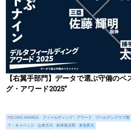
【右翼手部門】データで選ぶ守備のベス
グ・アワード2025”
FIELDING AWARDS
フィールディング・アワード
ゴールデングラブ賞
Ｔ・キャベッジ
山本大斗
杉本裕太郎
末包昇大