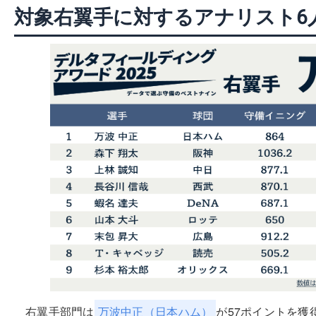
対象右翼手に対するアナリスト6
右翼手部門は
万波中正（日本ハム）
が57ポイントを獲